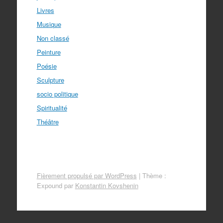
Livres
Musique
Non classé
Peinture
Poésie
Sculpture
socio politique
Spiritualité
Théâtre
Fièrement propulsé par WordPress
|
Thème :
Expound par
Konstantin Kovshenin