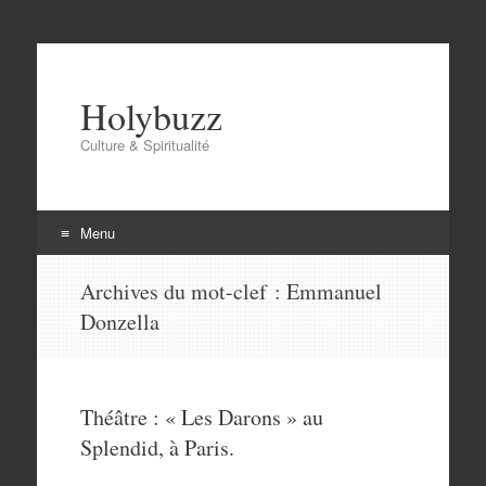
Holybuzz
Culture & Spiritualité
Menu
Aller
Archives du mot-clef :
Emmanuel
au
Donzella
contenu
Théâtre : « Les Darons » au
Splendid, à Paris.