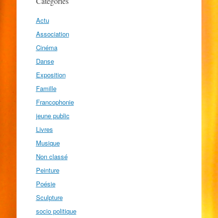
Catégories
Actu
Association
Cinéma
Danse
Exposition
Famille
Francophonie
jeune public
Livres
Musique
Non classé
Peinture
Poésie
Sculpture
socio politique