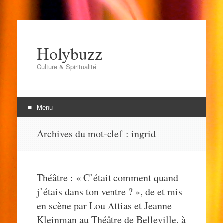
Holybuzz
Culture & Spiritualité
Menu
Aller
Archives du mot-clef :
ingrid
au
contenu
Théâtre : « C’était comment quand
j’étais dans ton ventre ? », de et mis
en scène par Lou Attias et Jeanne
Kleinman au Théâtre de Belleville, à