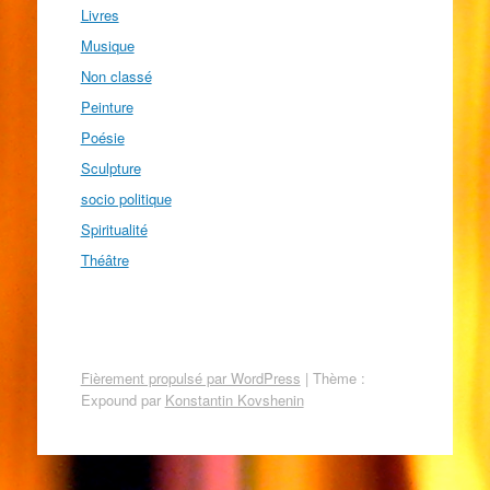
Livres
Musique
Non classé
Peinture
Poésie
Sculpture
socio politique
Spiritualité
Théâtre
Fièrement propulsé par WordPress
|
Thème :
Expound par
Konstantin Kovshenin