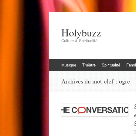
Holybuzz
Culture & Spiritualité
Aller
Musique
Théâtre
Spiritualité
Famil
au
contenu
Archives du mot-clef :
ogre