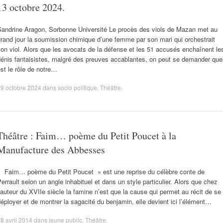
13 octobre 2024.
Sandrine Aragon, Sorbonne Université Le procès des viols de Mazan met au
rand jour la soumission chimique d’une femme par son mari qui orchestrait
on viol. Alors que les avocats de la défense et les 51 accusés enchaînent le
énis fantaisistes, malgré des preuves accablantes, on peut se demander que
st le rôle de notre…
9 octobre 2024
dans
socio politique
,
Théâtre
.
Théâtre : Faim… poème du Petit Poucet à la
Manufacture des Abbesses
« Faim… poème du Petit Poucet » est une reprise du célèbre conte de
errault selon un angle inhabituel et dans un style particulier. Alors que chez
’auteur du XVIIe siècle la famine n’est que la cause qui permet au récit de se
éployer et de montrer la sagacité du benjamin, elle devient ici l’élément…
8 avril 2014
dans
jeune public
,
Théâtre
.