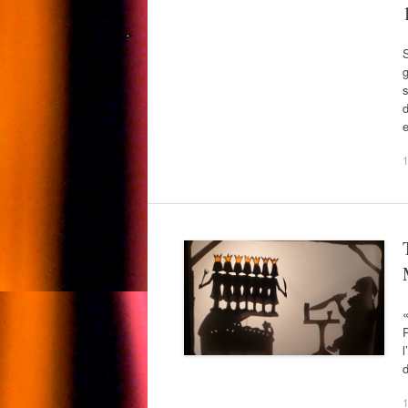
g
s
d
e
1
P
l
d
1