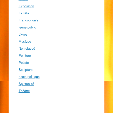
Exposition
Famille
Francophonie
jeune public
Livres
Musique
Non classé
Peinture
Poésie
Sculpture
socio politique
Spiritualité
Théâtre