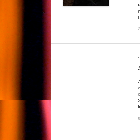
p
2
A
d
d
S
l
8