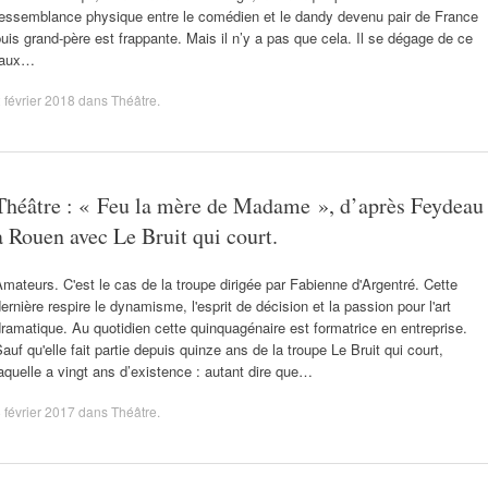
ressemblance physique entre le comédien et le dandy devenu pair de France
uis grand-père est frappante. Mais il n’y a pas que cela. Il se dégage de ce
faux…
 février 2018
dans
Théâtre
.
Théâtre : « Feu la mère de Madame », d’après Feydeau
à Rouen avec Le Bruit qui court.
mateurs. C'est le cas de la troupe dirigée par Fabienne d'Argentré. Cette
ernière respire le dynamisme, l'esprit de décision et la passion pour l'art
ramatique. Au quotidien cette quinquagénaire est formatrice en entreprise.
auf qu'elle fait partie depuis quinze ans de la troupe Le Bruit qui court,
aquelle a vingt ans d’existence : autant dire que…
 février 2017
dans
Théâtre
.