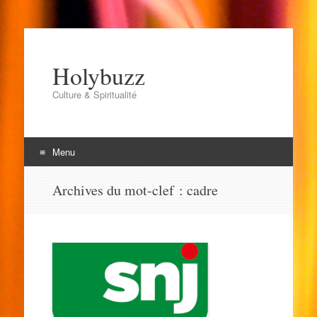
Holybuzz
Culture & Spiritualité
Menu
Aller
Archives du mot-clef :
cadre
au
contenu