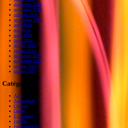
décembre 2014
novembre 2014
octobre 2014
septembre 2014
août 2014
mai 2014
avril 2014
mars 2014
février 2014
janvier 2014
décembre 2013
novembre 2013
octobre 2013
janvier 2013
Catégories
Actu
Association
Cinéma
Danse
Exposition
Famille
Francophonie