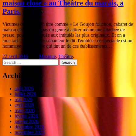
maison close » au Théâtre du marais, à
Paris.
Victimes oubliées. Un titre comme « Le Goujon folichon, cabaret de
maison close » n'est pas du genre à attirer même une attachée de
presse, pourtant habituée aux intitulés les plus originaux. Et on a
tous tort ! Le comédien-chanteur le dit d'emblée : ce spectacle est un
hommage à son aïeule qui tint un de ces établissements…
22 avril 2016
dans
Musique
,
Théâtre
.
Search
Archives
août 2026
juillet 2026
mai 2026
avril 2026
mars 2026
février 2026
janvier 2026
décembre 2025
novembre 2025