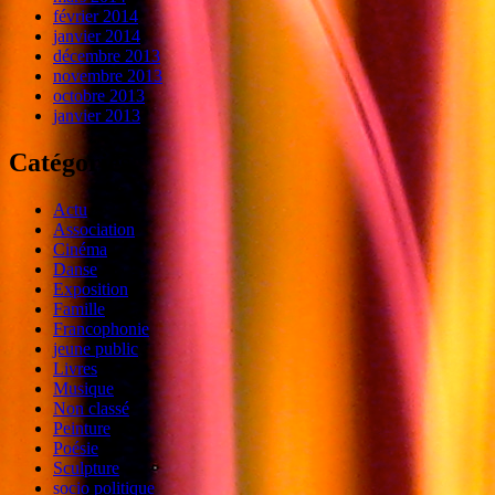
février 2014
janvier 2014
décembre 2013
novembre 2013
octobre 2013
janvier 2013
Catégories
Actu
Association
Cinéma
Danse
Exposition
Famille
Francophonie
jeune public
Livres
Musique
Non classé
Peinture
Poésie
Sculpture
socio politique