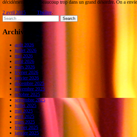
décidément un peu beaucoup trop dans un grand désordre. On a envie 
2 avril 2015
dans
Théâtre
.
Search
Archives
août 2026
juillet 2026
mai 2026
avril 2026
mars 2026
février 2026
janvier 2026
décembre 2025
novembre 2025
octobre 2025
septembre 2025
juillet 2025
mai 2025
avril 2025
mars 2025
février 2025
janvier 2025