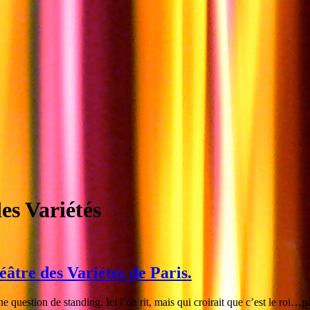
es Variétés
âtre des Variétés de Paris.
question de standing. Ici l’on rit, mais qui croirait que c’est le roi…pa