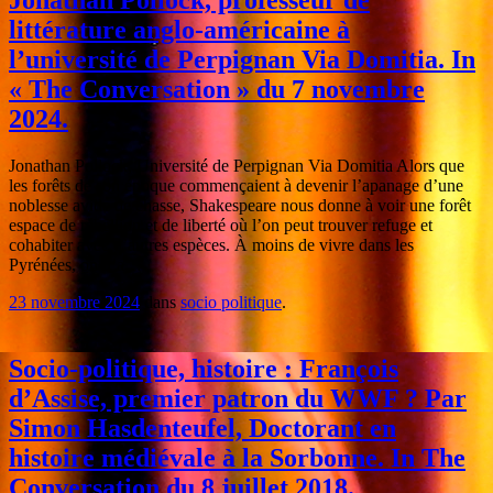
Jonathan Pollock, professeur de
littérature anglo-américaine à
l’université de Perpignan Via Domitia. In
« The Conversation » du 7 novembre
2024.
Jonathan Pollock, Université de Perpignan Via Domitia Alors que
les forêts de son époque commençaient à devenir l’apanage d’une
noblesse avide de chasse, Shakespeare nous donne à voir une forêt
espace de rébellion et de liberté où l’on peut trouver refuge et
cohabiter avec d’autres espèces. À moins de vivre dans les
Pyrénées, on n’a…
23 novembre 2024
dans
socio politique
.
Socio-politique, histoire : François
d’Assise, premier patron du WWF ? Par
Simon Hasdenteufel, Doctorant en
histoire médiévale à la Sorbonne. In The
Conversation du 8 juillet 2018.