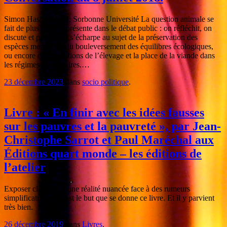
Simon Hasdenteufel, Sorbonne Université La question animale se
fait de plus en plus présente dans le débat public : on réfléchit, on
discute et parfois on s’écharpe au sujet de la préservation des
espèces menacées, du bouleversement des équilibres écologiques,
ou encore des conditions de l’élevage et la place de la viande dans
les régimes alimentaires.…
23 décembre 2023
dans
socio politique
.
Livre : « En finir avec les idées fausses
sur les pauvres et la pauvreté », par Jean-
Christophe Sarrot et Paul Maréchal aux
Éditions quart monde – les éditions de
l’atelier
Exposer clairement une réalité nuancée face à des rumeurs
simplificatrices, tel est le but que se donne ce livre. Et il y parvient
très bien.
26 décembre 2019
dans
Livres
.