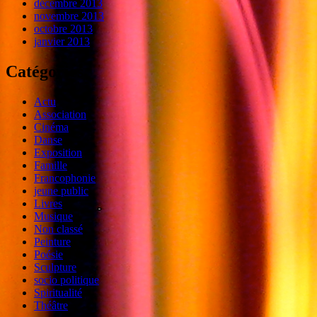
décembre 2013
novembre 2013
octobre 2013
janvier 2013
Catégories
Actu
Association
Cinéma
Danse
Exposition
Famille
Francophonie
jeune public
Livres
Musique
Non classé
Peinture
Poésie
Sculpture
socio politique
Spiritualité
Théâtre