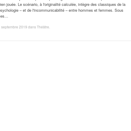
ien jouée. Le scénario, à l'originalité calculée, intègre des classiques de la
psychologie – et de l'incommunicabilité – entre hommes et femmes. Sous
ses…
2 septembre 2019
dans
Théâtre
.