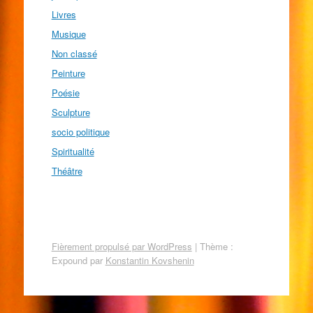
Livres
Musique
Non classé
Peinture
Poésie
Sculpture
socio politique
Spiritualité
Théâtre
Fièrement propulsé par WordPress
|
Thème :
Expound par
Konstantin Kovshenin