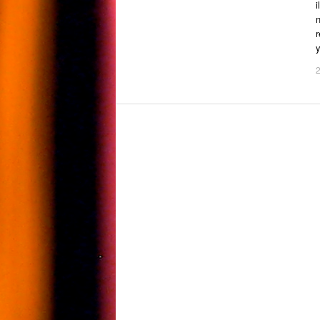
i
n
r