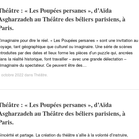
Théâtre : « Les Poupées persanes », d’Aïda
Asgharzadeh au Théâtre des béliers parisiens, à
Paris.
’imaginaire pour dire le réel. « Les Poupées persanes » sont une invitation au
oyage, tant géographique que culturel ou imaginaire. Une série de scènes
ntroduites par des dates et lieux forme les pièces d’un puzzle qui, ancrées
ans la réalité historique, font travailler – avec une grande délectation –
’imaginaire du spectateur. Ce peuvent être des…
 octobre 2022
dans
Théâtre
.
Théâtre : « Les Poupées persanes », d’Aïda
Asgharzadeh au Théâtre des béliers parisiens, à
Paris.
incérité et partage. La création du théâtre s’allie à la volonté d’instruire,