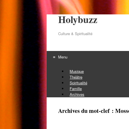
Holybuzz
Culture & Spiritualité
Menu
Aller au contenu
Musique
Théâtre
Spiritualité
Famille
Archives
Archives du mot-clef :
Moss