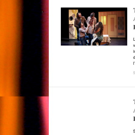
L
v
i
d
l
5
S