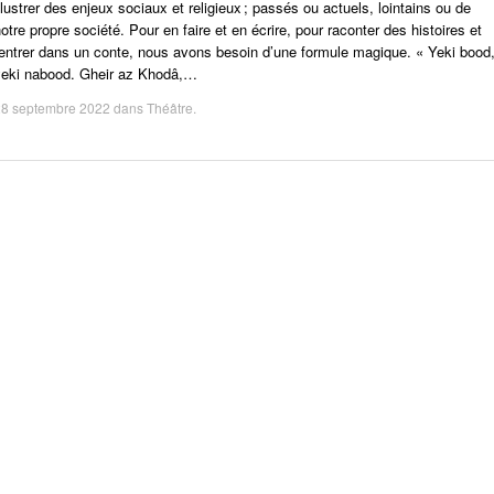
llustrer des enjeux sociaux et religieux ; passés ou actuels, lointains ou de
otre propre société. Pour en faire et en écrire, pour raconter des histoires et
entrer dans un conte, nous avons besoin d’une formule magique. « Yeki bood
yeki nabood. Gheir az Khodâ,…
28 septembre 2022
dans
Théâtre
.