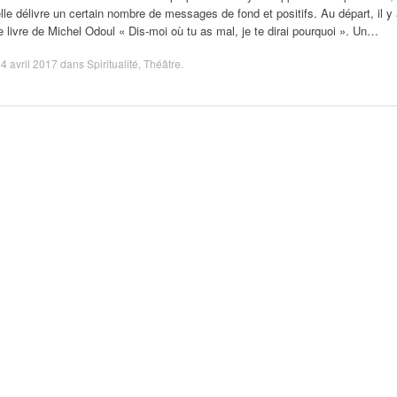
lle délivre un certain nombre de messages de fond et positifs. Au départ, il y
e livre de Michel Odoul « Dis-moi où tu as mal, je te dirai pourquoi ». Un…
4 avril 2017
dans
Spiritualité
,
Théâtre
.