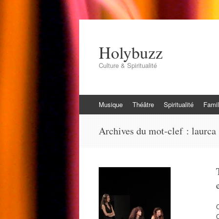
Holybuzz
Culture & Spiritualité
Aller
Musique
Théâtre
Spiritualité
Famil
au
contenu
Archives du mot-clef :
laurca
C
C