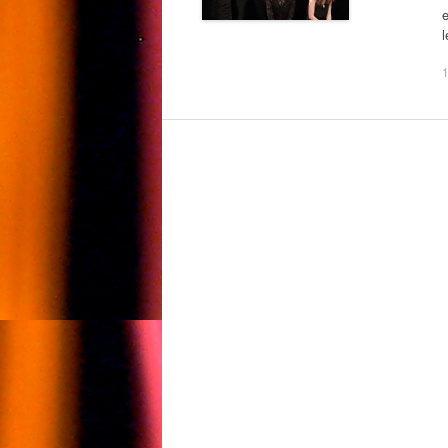
e
l
1