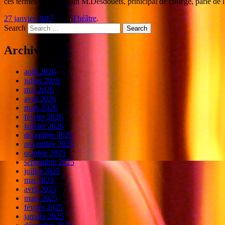
ces termes qu'un certain M.Desdouets, prinicipal de collège, parle d
27 janvier 2017
dans
Théâtre
.
Search
Archives
août 2026
juillet 2026
mai 2026
avril 2026
mars 2026
février 2026
janvier 2026
décembre 2025
novembre 2025
octobre 2025
septembre 2025
juillet 2025
mai 2025
avril 2025
mars 2025
février 2025
janvier 2025