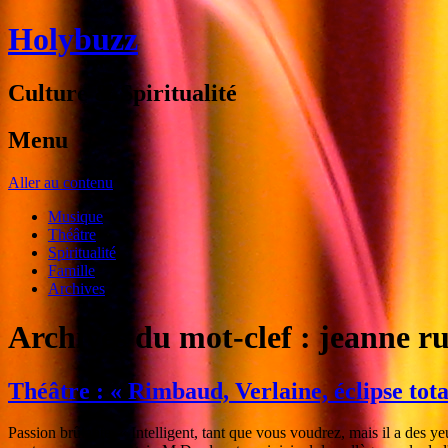
Holybuzz
Culture & Spiritualité
Menu
Aller au contenu
Musique
Théâtre
Spiritualité
Famille
Archives
Archives du mot-clef :
jeanne ru
Théâtre : « Rimbaud, Verlaine, éclipse to
Passion brûlante. « Intelligent, tant que vous voudrez, mais il a des ye