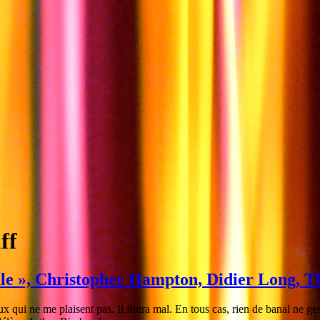
ff
tale », Christopher Hampton, Didier Long, 
ux qui ne me plaisent pas. Il finira mal. En tous cas, rien de banal ne ge