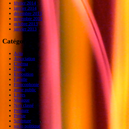
février 2014
janvier 2014
décembre 2013
novembre 2013
octobre 2013
janvier 2013
Catégories
Actu
Association
Cinéma
Danse
Exposition
Famille
Francophonie
jeune public
Livres
Musique
Non classé
Peinture
Poésie
Sculpture
socio politique