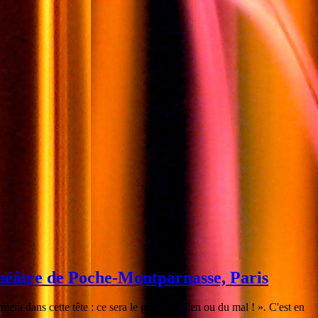
Théâtre de Poche-Montparnasse, Paris
rmera dans cette tête : ce sera le génie du bien ou du mal ! ». C'est en