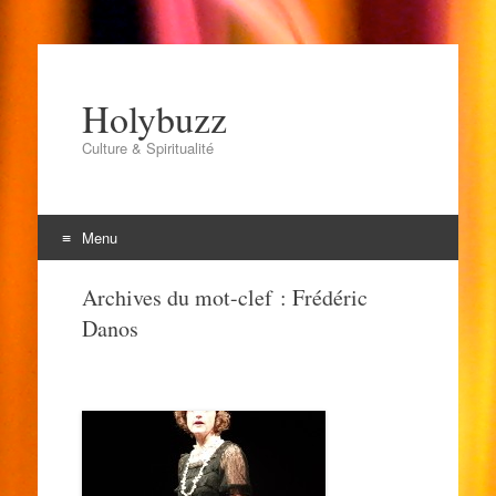
Holybuzz
Culture & Spiritualité
Menu
Aller
Archives du mot-clef :
Frédéric
au
Danos
contenu