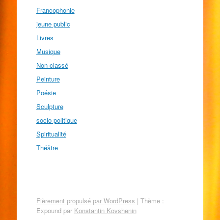
Francophonie
jeune public
Livres
Musique
Non classé
Peinture
Poésie
Sculpture
socio politique
Spiritualité
Théâtre
Fièrement propulsé par WordPress
|
Thème :
Expound par
Konstantin Kovshenin