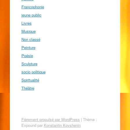
Francophonie
jeune public
Livres
Musique
Non classé
Peinture
Poésie
Sculpture
socio politique
Spiritualité
Théâtre
Fièrement propulsé par WordPress
|
Thème :
Expound par
Konstantin Kovshenin