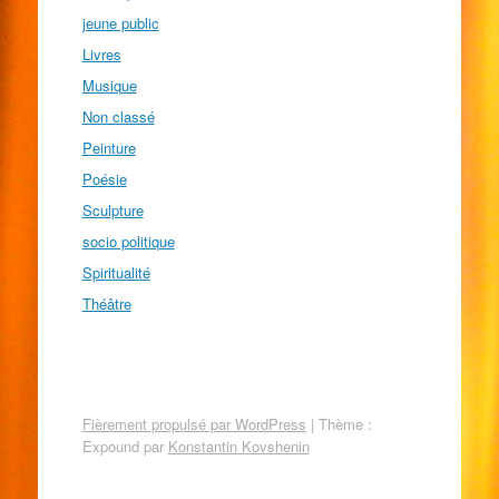
jeune public
Livres
Musique
Non classé
Peinture
Poésie
Sculpture
socio politique
Spiritualité
Théâtre
Fièrement propulsé par WordPress
|
Thème :
Expound par
Konstantin Kovshenin