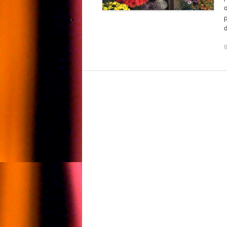
o
p
6