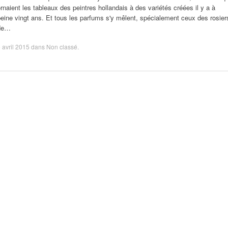
rnaient les tableaux des peintres hollandais à des variétés créées il y a à
eine vingt ans. Et tous les parfums s'y mêlent, spécialement ceux des rosier
de…
 avril 2015
dans
Non classé
.