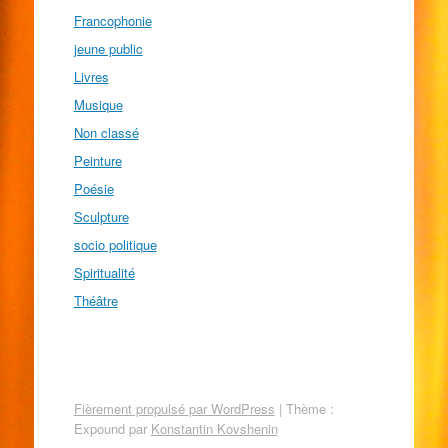
Francophonie
jeune public
Livres
Musique
Non classé
Peinture
Poésie
Sculpture
socio politique
Spiritualité
Théâtre
Fièrement propulsé par WordPress
|
Thème :
Expound par
Konstantin Kovshenin