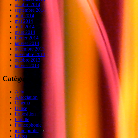
octobre 2014
septembre 2014
août 2014
mai 2014
avril 2014
mars 2014
février 2014
janvier 2014
décembre 2013
novembre 2013
octobre 2013
janvier 2013
Catégories
Actu
Association
Cinéma
Danse
Exposition
Famille
Francophonie
jeune public
Livres