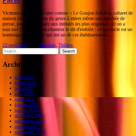
Paris.
Victimes oubliées. Un titre comme « Le Goujon folichon, cabaret de
maison close » n'est pas du genre à attirer même une attachée de
presse, pourtant habituée aux intitulés les plus originaux. Et on a
tous tort ! Le comédien-chanteur le dit d'emblée : ce spectacle est un
hommage à son aïeule qui tint un de ces établissements…
22 avril 2016
dans
Musique
,
Théâtre
.
Search
Archives
août 2026
juillet 2026
mai 2026
avril 2026
mars 2026
février 2026
janvier 2026
décembre 2025
novembre 2025
octobre 2025
septembre 2025