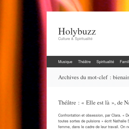
Holybuzz
Culture & Spiritualité
Aller
Musique
Théâtre
Spiritualité
Famil
au
contenu
Archives du mot-clef :
biena
Théâtre : « Elle est là », de 
Confrontation et obsession, par Clara. « D
toutes sortes de pulsions » écrit Nathalie
femme, dans le cadre de leur travail. On n