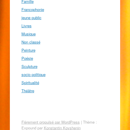
Famille
Francophonie
jeune public
Livres
Musique
Non classé
Peinture
Poésie
Sculpture
socio politique
Spiritualité
Théâtre
Fièrement propulsé par WordPress
|
Thème :
Expound par
Konstantin Kovshenin