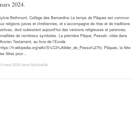
mars 2024.
Sylvie Bethmont, Collège des Bernardins Le temps de Pâques est commun
ux religions juives et chrétiennes, et s’accompagne de rites et de traditions
estives, dont subsistent aujourd’hui des versions religieuses et païennes,
émaillées de nombreux symboles. La première Pâque, Pessah, citée dans
’Ancien Testament, au livre de l’Exode
(https://fr.wikipedia.org/wiki/S%C3%A9der_de_Pessa%27h). Pâques, la fête
des fêtes pour…
30 mars 2024
dans
Spiritualité
.