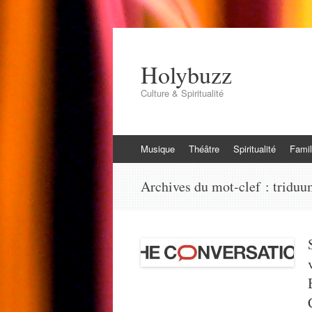
Holybuzz
Culture & Spiritualité
Aller
Musique
Théâtre
Spiritualité
Famil
au
contenu
Archives du mot-clef :
triduu