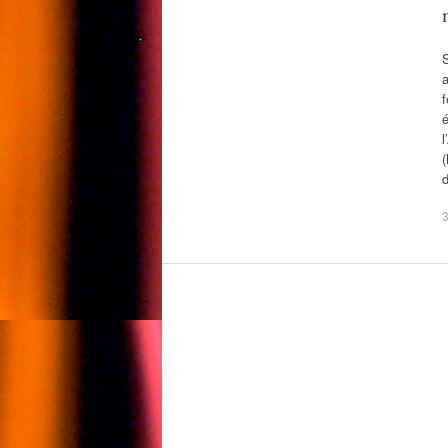
a
f
l