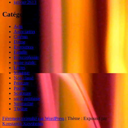
janvier 2013
Catégories
Actu
Association
Cinéma
Danse
Exposition
Famille
Francophonie
jeune public
Livres
Musique
Non classé
Peinture
Poésie
Sculpture
socio politique
Spiritualité
Théâtre
Fièrement propulsé par WordPress
|
Thème : Expound par
Konstantin Kovshenin