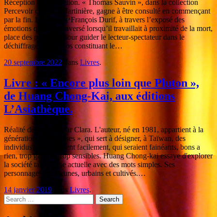
Réception et complétion. « Thomas Sauvin », dans la collection
Percevoir chez La Martinière, gagne à être consulté en commençant
par la fin. Le texte de François Durif, à travers l’exposé des
émotions qui l’ont traversé lorsqu’il travaillait à proximité de la mort,
place des pointillés pour guider le lecteur-spectateur dans le
déchiffrage des photos constituant le…
20 septembre 2022
dans
Livres
.
Livre : « Encore plus loin que Pluton »,
de Huang Chong-Kai, aux éditions
L’Asiathèque.
Réalité dédoublée, par Clara. L'auteur, né en 1981, appartient à la
génération des « fraises », qui sert à désigner, à Taïwan, des
individus qui s’abîment facilement, qui seraient fainéants, bons a
rien, trop gâtés et trop sensibles. Huang Chong-kai essaye d'explorer
la société taïwanaise actuelle avec des mots simples. Ses
personnages sont jeunes, urbains et cultivés.…
14 janvier 2019
dans
Livres
.
Search