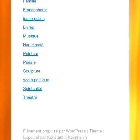
Famille
Francophonie
jeune public
Livres
Musique
Non classé
Peinture
Poésie
Sculpture
socio politique
Spiritualité
Théâtre
Fièrement propulsé par WordPress
|
Thème :
Expound par
Konstantin Kovshenin