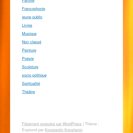
Famille
Francophonie
jeune public
Livres
Musique
Non classé
Peinture
Poésie
Sculpture
socio politique
Spiritualité
Théâtre
Fièrement propulsé par WordPress
|
Thème :
Expound par
Konstantin Kovshenin