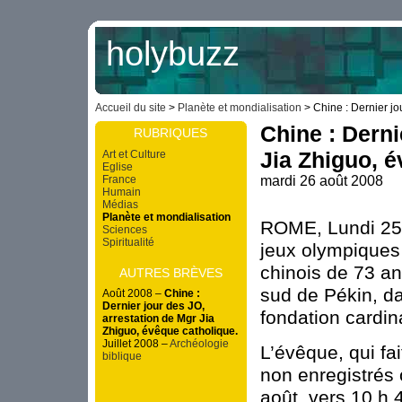
holybuzz
Accueil du site
>
Planète et mondialisation
> Chine : Dernier jou
Chine : Derni
RUBRIQUES
Jia Zhiguo, é
Art et Culture
Eglise
France
mardi 26 août 2008
Humain
Médias
Planète et mondialisation
ROME, Lundi 25 
Sciences
Spiritualité
jeux olympiques 
chinois de 73 a
AUTRES BRÈVES
sud de Pékin, da
Août 2008 –
Chine :
Dernier jour des JO,
fondation cardin
arrestation de Mgr Jia
Zhiguo, évêque catholique.
Juillet 2008 –
Archéologie
L’évêque, qui fa
biblique
non enregistrés 
août, vers 10 h 4