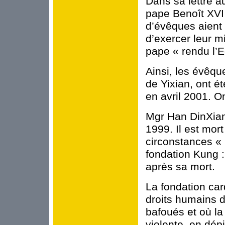
Dans sa lettre a
pape Benoît XVI
d’évêques aient 
d’exercer leur min
pape « rendu l’E
Ainsi, les évêqu
de Yixian, ont é
en avril 2001. O
Mgr Han DinXian
1999. Il est mor
circonstances « 
fondation Kung :
après sa mort.
La fondation car
droits humains 
bafoués et où la
violente, en dép