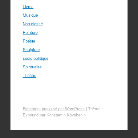
Livres
Musique
Non classé
Peinture
Poésie
Sculpture
socio politique
Spiritualité
Théâtre
Fièrement propulsé par WordPress
|
Thème :
Expound par
Konstantin Kovshenin