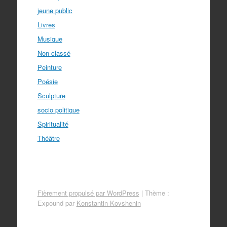
jeune public
Livres
Musique
Non classé
Peinture
Poésie
Sculpture
socio politique
Spiritualité
Théâtre
Fièrement propulsé par WordPress
|
Thème :
Expound par
Konstantin Kovshenin