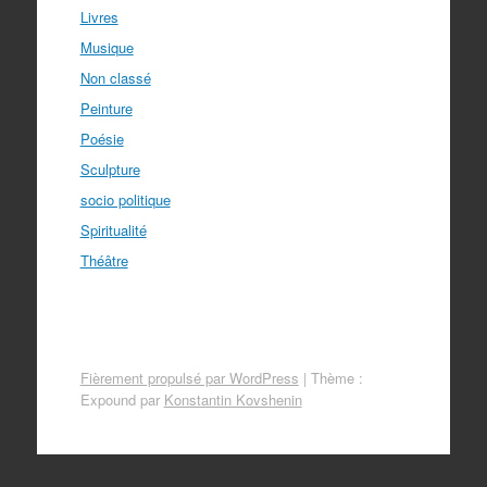
Livres
Musique
Non classé
Peinture
Poésie
Sculpture
socio politique
Spiritualité
Théâtre
Fièrement propulsé par WordPress
|
Thème :
Expound par
Konstantin Kovshenin