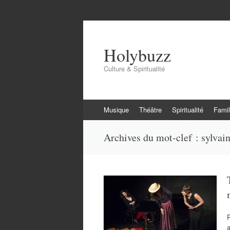
Holybuzz
Culture & Spiritualité
Aller
Musique
Théâtre
Spiritualité
Famil
au
contenu
Archives du mot-clef :
sylvai
P
a