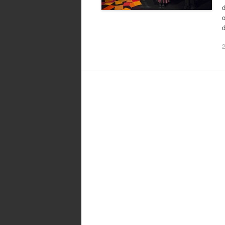
d
o
2