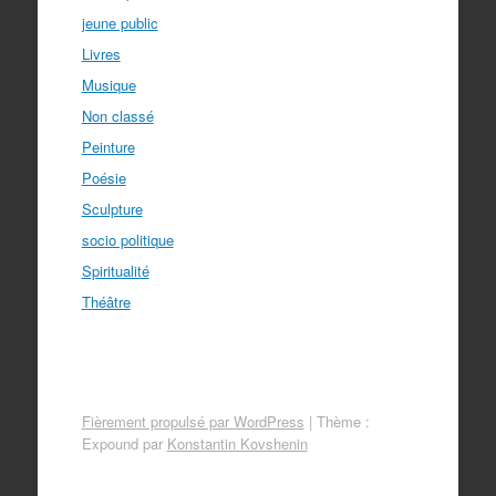
jeune public
Livres
Musique
Non classé
Peinture
Poésie
Sculpture
socio politique
Spiritualité
Théâtre
Fièrement propulsé par WordPress
|
Thème :
Expound par
Konstantin Kovshenin