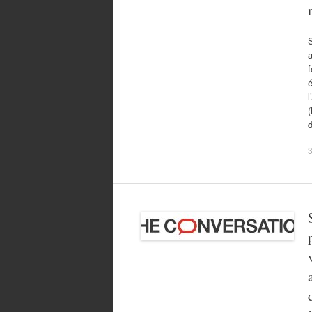
a
f
l