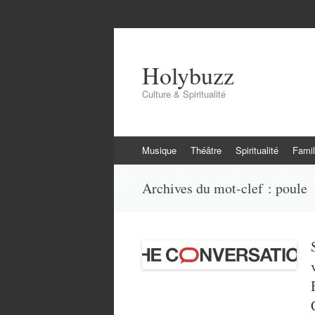
Holybuzz
Culture & Spiritualité
Aller
Musique
Théâtre
Spiritualité
Famil
au
contenu
Archives du mot-clef :
poule