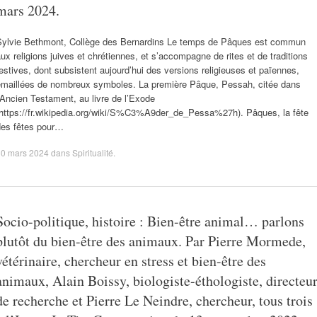
mars 2024.
Sylvie Bethmont, Collège des Bernardins Le temps de Pâques est commun
ux religions juives et chrétiennes, et s’accompagne de rites et de traditions
estives, dont subsistent aujourd’hui des versions religieuses et païennes,
émaillées de nombreux symboles. La première Pâque, Pessah, citée dans
’Ancien Testament, au livre de l’Exode
(https://fr.wikipedia.org/wiki/S%C3%A9der_de_Pessa%27h). Pâques, la fête
des fêtes pour…
30 mars 2024
dans
Spiritualité
.
Socio-politique, histoire : Bien-être animal… parlons
plutôt du bien-être des animaux. Par Pierre Mormede,
vétérinaire, chercheur en stress et bien-être des
animaux, Alain Boissy, biologiste-éthologiste, directeu
de recherche et Pierre Le Neindre, chercheur, tous trois