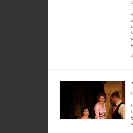
P
d
C
s
p
E
r
l
d