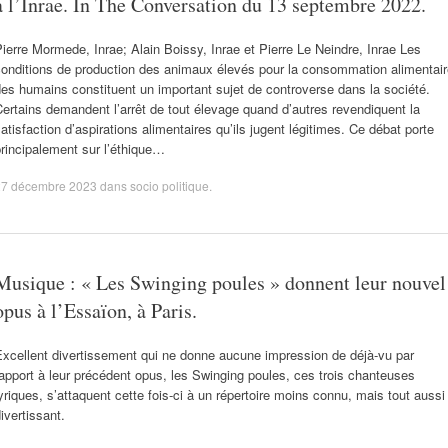
à l’Inrae. In The Conversation du 13 septembre 2022.
ierre Mormede, Inrae; Alain Boissy, Inrae et Pierre Le Neindre, Inrae Les
conditions de production des animaux élevés pour la consommation alimentair
es humains constituent un important sujet de controverse dans la société.
ertains demandent l’arrêt de tout élevage quand d’autres revendiquent la
atisfaction d’aspirations alimentaires qu’ils jugent légitimes. Ce débat porte
rincipalement sur l’éthique…
27 décembre 2023
dans
socio politique
.
Musique : « Les Swinging poules » donnent leur nouvel
opus à l’Essaïon, à Paris.
xcellent divertissement qui ne donne aucune impression de déjà-vu par
apport à leur précédent opus, les Swinging poules, ces trois chanteuses
yriques, s’attaquent cette fois-ci à un répertoire moins connu, mais tout aussi
ivertissant.