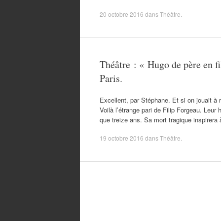
20 octobre 2016
dans
Théâtre
.
Théâtre : « Hugo de père en fil
Paris.
Excellent, par Stéphane. Et si on jouait à
Voilà l’étrange pari de Filip Forgeau. Leu
que treize ans. Sa mort tragique inspire
19 octobre 2016
dans
Théâtre
.