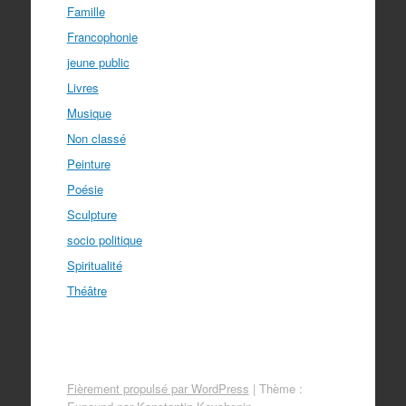
Famille
Francophonie
jeune public
Livres
Musique
Non classé
Peinture
Poésie
Sculpture
socio politique
Spiritualité
Théâtre
Fièrement propulsé par WordPress
|
Thème :