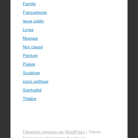
Famille
Francophonie
jeune public
Livres
Musique
Non classé
Peinture
Poésie
Sculpture
socio politique
Spiritualité
Théâtre
Fièrement propulsé par WordPress
|
Thème :
Expound par
Konstantin Kovshenin