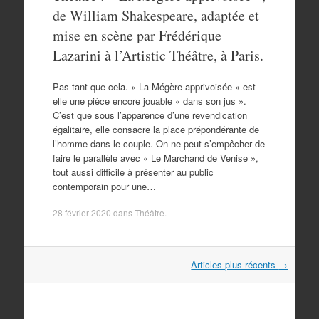
de William Shakespeare, adaptée et
mise en scène par Frédérique
Lazarini à l’Artistic Théâtre, à Paris.
Pas tant que cela. « La Mégère apprivoisée » est-
elle une pièce encore jouable « dans son jus ».
C’est que sous l’apparence d’une revendication
égalitaire, elle consacre la place prépondérante de
l’homme dans le couple. On ne peut s’empêcher de
faire le parallèle avec « Le Marchand de Venise »,
tout aussi difficile à présenter au public
contemporain pour une…
28 février 2020
dans
Théâtre
.
Navigation
Articles plus récents
→
dans
les
articles