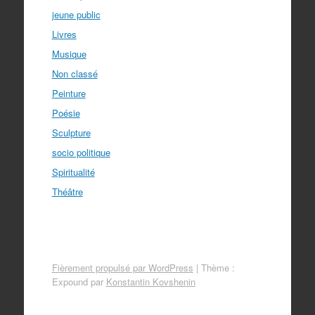
jeune public
Livres
Musique
Non classé
Peinture
Poésie
Sculpture
socio politique
Spiritualité
Théâtre
Fièrement propulsé par WordPress
|
Thème :
Expound par
Konstantin Kovshenin