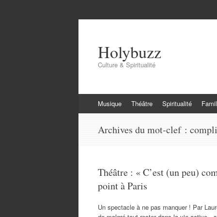
Holybuzz
Culture & Spiritualité
Aller
Musique
Théâtre
Spiritualité
Famil
au
contenu
Archives du mot-clef :
compl
Théâtre : « C’est (un peu) co
point à Paris
Un spectacle à ne pas manquer ! Par Laure
de malgré tout rester dans la vie active…s