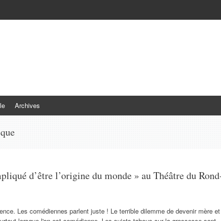
le
Archives
ique
mpliqué d’être l’origine du monde » au Théâtre du Rond
nce. Les comédiennes parlent juste ! Le terrible dilemme de devenir mère et
urtout lorsque l'on est comédienne. Les sujets tabous sur la grossesse sont