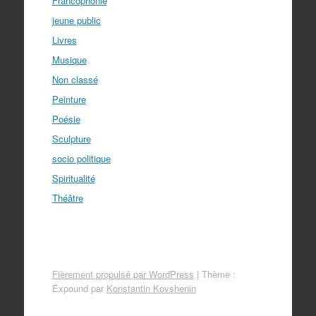
Francophonie
jeune public
Livres
Musique
Non classé
Peinture
Poésie
Sculpture
socio politique
Spiritualité
Théâtre
Fièrement propulsé par WordPress
|
Thème :
Expound par
Konstantin Kovshenin