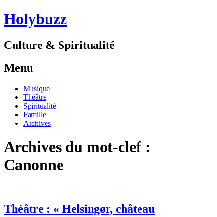
Holybuzz
Culture & Spiritualité
Menu
Aller
Musique
au
Théâtre
contenu
Spiritualité
Famille
Archives
Archives du mot-clef :
Canonne
Théâtre : « Helsingør, château