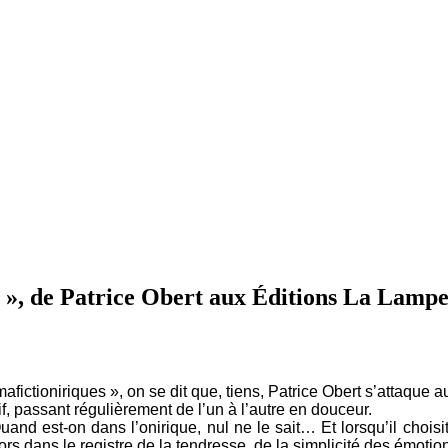
es », de Patrice Obert aux Éditions La Lamp
afictioniriques », on se dit que, tiens, Patrice Obert s’attaque a
sif, passant régulièrement de l’un à l’autre en douceur.
Quand est-on dans l’onirique, nul ne le sait… Et lorsqu’il cho
ors dans le registre de la tendresse, de la simplicité des émotio