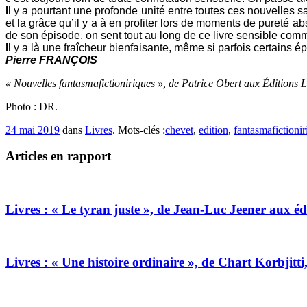
I
l y a pourtant une profonde unité entre toutes ces nouvelles s
et la grâce qu’il y a à en profiter lors de moments de pureté
de son épisode, on sent tout au long de ce livre sensible comme
I
l y a là une fraîcheur bienfaisante, même si parfois certains é
Pierre FRANÇOIS
« Nouvelles fantasmafictioniriques », de Patrice Obert aux Édition
Photo : DR.
24 mai 2019
dans
Livres
. Mots-clés :
chevet
,
edition
,
fantasmafictionir
Articles en rapport
Livres : « Le tyran juste », de Jean-Luc Jeener aux éd
Livres : « Une histoire ordinaire », de Chart Korbjitt