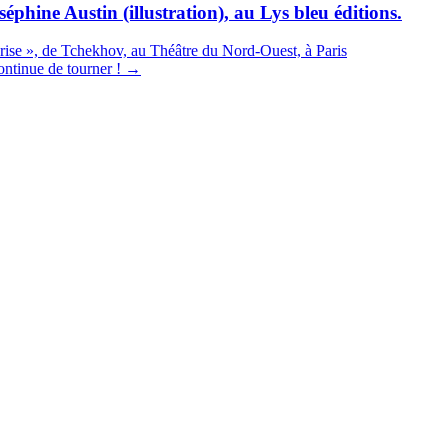
éphine Austin (illustration), au Lys bleu éditions.
ise », de Tchekhov, au Théâtre du Nord-Ouest, à Paris
ontinue de tourner !
→