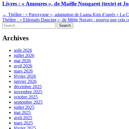
Livres : « Amoures », de Maëlle Nougaret (texte) et Jos
Navigation
←
Théâtre : « Paroxysme », adaptation de Luana Kim d’après « La Cr
Théâtre : « Eldorado Dancing », de Métie Navajo : pourvu que cela c
dans
Search
les
Archives
articles
août 2026
juillet 2026
mai 2026
avril 2026
mars 2026
février 2026
janvier 2026
décembre 2025
novembre 2025
octobre 2025
septembre 2025
juillet 2025
mai 2025
avril 2025
mars 2025
février 2025