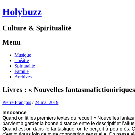
Holybuzz
Culture & Spiritualité
Menu
Aller
Musique
au
Théâtre
contenu
Spiritualité
Famille
Archives
Livres : « Nouvelles fantasmafictioniriqu
Pierre François
/
24 mai 2019
Innocence.
Q
uand on lit les premiers textes du recueil « Nouvelles fantasm
parvient à garder la bonne distance entre le descriptif et l’allu
Q
uand est-on dans le fantastique, on le perçoit à peu près. 
c’est toujours loin de toute connotation sensuelle. On passe al