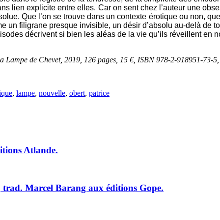
ans lien explicite entre elles. Car on sent chez l’auteur une ob
 absolue. Que l’on se trouve dans un contexte érotique ou non, q
 un filigrane presque invisible, un désir d’absolu au-delà de to
pisodes décrivent si bien les aléas de la vie qu’ils réveillent e
s La Lampe de Chevet, 2019, 126 pages, 15 €, ISBN 978-2-918951-73-5
ique
,
lampe
,
nouvelle
,
obert
,
patrice
itions Atlande.
i, trad. Marcel Barang aux éditions Gope.