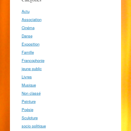
Actu
Association
Cinéma
Danse
Exposition
Famille
Francophonie
jeune public
Livres
Musique
Non classé
Peinture
Poésie
Sculpture
socio politique