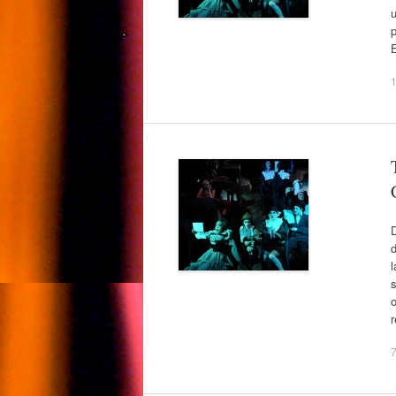
u
p
1
D
d
s
o
7