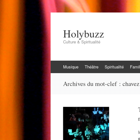
Holybuzz
Culture & Spiritualité
Aller
Musique
Théâtre
Spiritualité
Famil
au
contenu
Archives du mot-clef :
chavez
I
e