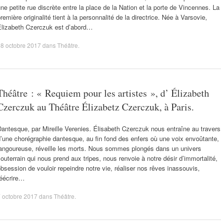
ne petite rue discrète entre la place de la Nation et la porte de Vincennes. La
remière originalité tient à la personnalité de la directrice. Née à Varsovie,
Elizabeth Czerczuk est d’abord…
8 octobre 2017
dans
Théâtre
.
Théâtre : « Requiem pour les artistes », d’ Élizabeth
Czerczuk au Théâtre Élizabetz Czerczuk, à Paris.
antesque, par Mireille Verenies. Élisabeth Czerczuk nous entraîne au travers
’une chorégraphie dantesque, au fin fond des enfers où une voix envoûtante,
langoureuse, réveille les morts. Nous sommes plongés dans un univers
outerrain qui nous prend aux tripes, nous renvoie à notre désir d’immortalité,
bsession de vouloir repeindre notre vie, réaliser nos rêves inassouvis,
réécrire…
 octobre 2017
dans
Théâtre
.